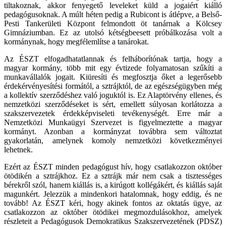
tiltakoznak, akkor fenyegető leveleket küld a jogaiért kiálló
pedagógusoknak. A múlt héten pedig a Rubicont is átlépve, a Belső-
Pesti Tankerületi Központ felmondott öt tanárnak a Kölcsey
Gimnáziumban. Ez az utolsó kétségbeesett próbálkozása volt a
kormánynak, hogy megfélemlítse a tanárokat.
Az ÉSZT elfogadhatatlannak és felháborítónak tartja, hogy a
magyar kormány, több mit egy évtizede folyamatosan szűkíti a
munkavállalók jogait. Kiüresíti és megfosztja őket a legerősebb
érdekérvényesítési formától, a sztrájktól, de az egészségügyben még
a kollektív szerződéshez való joguktól is. Ez Alaptörvény ellenes, és
nemzetközi szerződéseket is sért, emellett súlyosan korlátozza a
szakszervezetek érdekképviseleti tevékenységét. Erre már a
Nemzetközi Munkaügyi Szervezet is figyelmeztette a magyar
kormányt. Azonban a kormányzat továbbra sem változtat
gyakorlatán, amelynek komoly nemzetközi következményei
lehetnek.
Ezért az ÉSZT minden pedagógust hív, hogy csatlakozzon október
ötödikén a sztrájkhoz. Ez a sztrájk már nem csak a tisztességes
bérekről szól, hanem kiállás is, a kirúgott kollégákért, és kiállás saját
magunkért. Jelezzük a mindenkori hatalomnak, hogy eddig, és ne
tovább! Az ÉSZT kéri, hogy akinek fontos az oktatás ügye, az
csatlakozzon az október ötödikei megmozdulásokhoz, amelyek
részleteit a Pedagógusok Demokratikus Szakszervezetének (PDSZ)