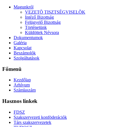
Magunkról
VEZETÕ TISZTSÉGVISELÕK
Intéző Bizottság
Felügyelő Bizottság
Történetünk
Küldöttek Névsora
Dokumentumok
Galéria
Kapcsolat
Beszámolók
Szolgáltatások
Főmenü
Kezdőlap
Arhívum
Számlaszám
Hasznos linkek
FDSZ
Szakszervezeti konföderációk
Társ szakszervezetek