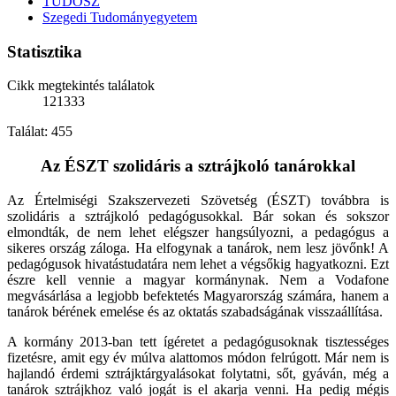
TUDOSZ
Szegedi Tudományegyetem
Statisztika
Cikk megtekintés találatok
121333
Találat: 455
Az ÉSZT szolidáris a sztrájkoló tanárokkal
Az Értelmiségi Szakszervezeti Szövetség (ÉSZT) továbbra is
szolidáris a sztrájkoló pedagógusokkal. Bár sokan és sokszor
elmondták, de nem lehet elégszer hangsúlyozni, a pedagógus a
sikeres ország záloga. Ha elfogynak a tanárok, nem lesz jövőnk! A
pedagógusok hivatástudatára nem lehet a végsőkig hagyatkozni. Ezt
észre kell vennie a magyar kormánynak. Nem a Vodafone
megvásárlása a legjobb befektetés Magyarország számára, hanem a
tanárok bérének emelése és az oktatás szabadságának visszaállítása.
A kormány 2013-ban tett ígéretet a pedagógusoknak tisztességes
fizetésre, amit egy év múlva alattomos módon felrúgott. Már nem is
hajlandó érdemi sztrájktárgyalásokat folytatni, sőt, gyáván, még a
tanárok sztrájkhoz való jogát is el akarja venni. Ha pedig mégis