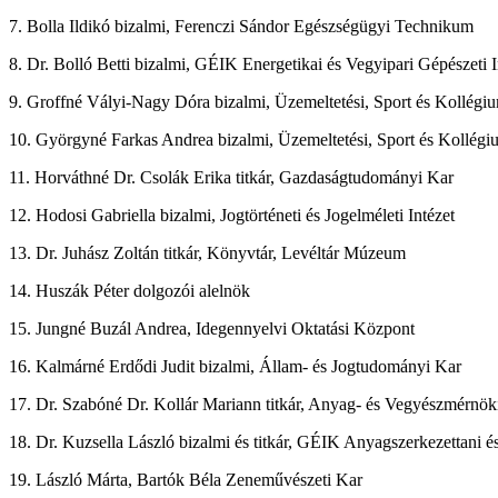
7. Bolla Ildikó bizalmi, Ferenczi Sándor Egészségügyi Technikum
8. Dr. Bolló Betti bizalmi, GÉIK Energetikai és Vegyipari Gépészeti I
9. Groffné Vályi-Nagy Dóra bizalmi, Üzemeltetési, Sport és Kollég
10. Györgyné Farkas Andrea bizalmi, Üzemeltetési, Sport és Kollég
11. Horváthné Dr. Csolák Erika titkár, Gazdaságtudományi Kar
12. Hodosi Gabriella bizalmi, Jogtörténeti és Jogelméleti Intézet
13. Dr. Juhász Zoltán titkár, Könyvtár, Levéltár Múzeum
14. Huszák Péter dolgozói alelnök
15. Jungné Buzál Andrea, Idegennyelvi Oktatási Központ
16. Kalmárné Erdődi Judit bizalmi, Állam- és Jogtudományi Kar
17. Dr. Szabóné Dr. Kollár Mariann titkár, Anyag- és Vegyészmérnök
18. Dr. Kuzsella László bizalmi és titkár, GÉIK Anyagszerkezettani é
19. László Márta, Bartók Béla Zeneművészeti Kar