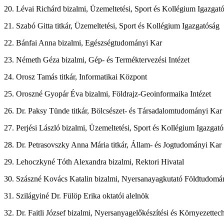
20. Lévai Richárd bizalmi, Üzemeltetési, Sport és Kollégium Igazgat
21. Szabó Gitta titkár, Üzemeltetési, Sport és Kollégium Igazgatóság
22. Bánfai Anna bizalmi, Egészségtudományi Kar
23. Németh Géza bizalmi, Gép- és Terméktervezési Intézet
24. Orosz Tamás titkár, Informatikai Központ
25. Oroszné Gyopár Éva bizalmi, Földrajz-Geoinformaika Intézet
26. Dr. Paksy Tünde titkár, Bölcsészet- és Társadalomtudományi Kar
27. Perjési László bizalmi, Üzemeltetési, Sport és Kollégium Igazgat
28. Dr. Petrasovszky Anna Mária titkár, Állam- és Jogtudományi Kar
29. Lehoczkyné Tóth Alexandra bizalmi, Rektori Hivatal
30. Szászné Kovács Katalin bizalmi, Nyersanayagkutató Földtudomán
31. Szilágyiné Dr. Fülöp Erika oktatói alelnök
32. Dr. Faitli József bizalmi, Nyersanyagelőkészítési és Környezettec