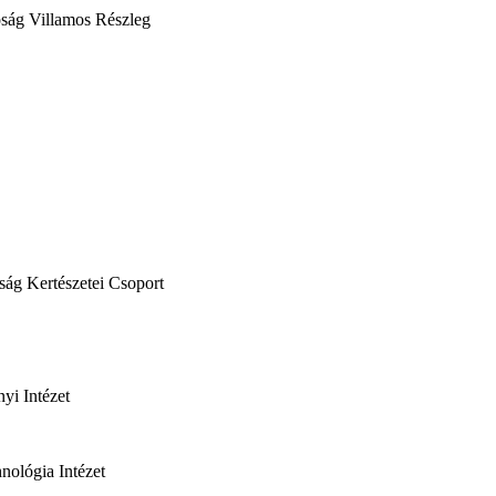
óság Villamos Részleg
óság Kertészetei Csoport
yi Intézet
hnológia Intézet