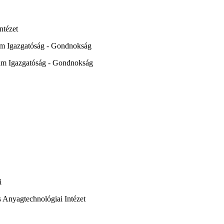
ntézet
ium Igazgatóság - Gondnokság
ium Igazgatóság - Gondnokság
i
s Anyagtechnológiai Intézet