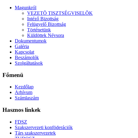
Magunkról
VEZETÕ TISZTSÉGVISELÕK
Intéző Bizottság
Felügyelő Bizottság
Történetünk
Küldöttek Névsora
Dokumentumok
Galéria
Kapcsolat
Beszámolók
Szolgáltatások
Főmenü
Kezdőlap
Arhívum
Számlaszám
Hasznos linkek
FDSZ
Szakszervezeti konföderációk
Társ szakszervezetek