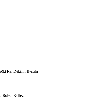
nöki Kar Dékáni Hivatala
ág, Bólyai Kollégium