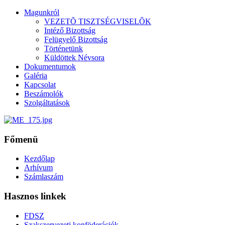
Magunkról
VEZETÕ TISZTSÉGVISELÕK
Intéző Bizottság
Felügyelő Bizottság
Történetünk
Küldöttek Névsora
Dokumentumok
Galéria
Kapcsolat
Beszámolók
Szolgáltatások
Főmenü
Kezdőlap
Arhívum
Számlaszám
Hasznos linkek
FDSZ
Szakszervezeti konföderációk