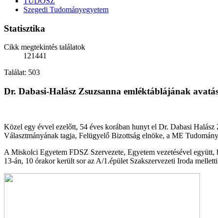
TUDOSZ
Szegedi Tudományegyetem
Statisztika
Cikk megtekintés találatok
121441
Találat: 503
Dr. Dabasi-Halász Zsuzsanna emléktáblájának avatá
Közel egy évvel ezelőtt, 54 éves korában hunyt el Dr. Dabasi Halá
Választmányának tagja, Felügyelő Bizottság elnöke, a ME Tudományos
A Miskolci Egyetem FDSZ Szervezete, Egyetem vezetésével együtt, br
13-án, 10 órakor került sor az A/1.épület Szakszervezeti Iroda melle