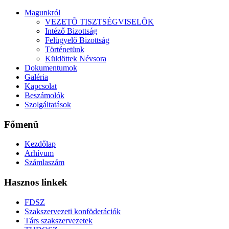
Magunkról
VEZETÕ TISZTSÉGVISELÕK
Intéző Bizottság
Felügyelő Bizottság
Történetünk
Küldöttek Névsora
Dokumentumok
Galéria
Kapcsolat
Beszámolók
Szolgáltatások
Főmenü
Kezdőlap
Arhívum
Számlaszám
Hasznos linkek
FDSZ
Szakszervezeti konföderációk
Társ szakszervezetek