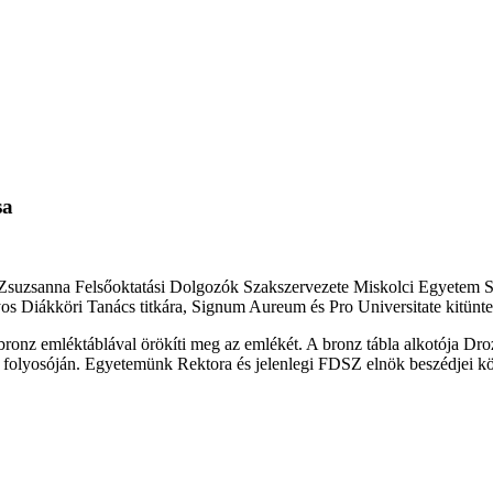
sa
sz Zsuzsanna Felsőoktatási Dolgozók Szakszervezete Miskolci Egyetem
 Diákköri Tanács titkára, Signum Aureum és Pro Universitate kitüntet
onz emléktáblával örökíti meg az emlékét. A bronz tábla alkotója Dr
tti folyosóján. Egyetemünk Rektora és jelenlegi FDSZ elnök beszédjei k