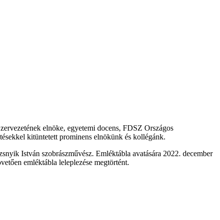
 Szervezetének elnöke, egyetemi docens, FDSZ Országos
ésekkel kitüntetett prominens elnökünk és kollégánk.
ozsnyik István szobrászművész. Emléktábla avatására 2022. december
övetően emléktábla leleplezése megtörtént.