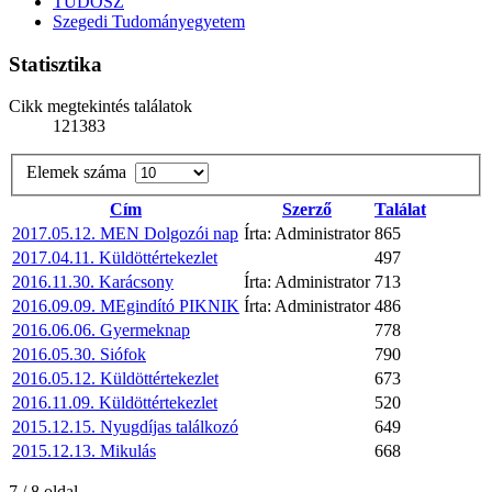
TUDOSZ
Szegedi Tudományegyetem
Statisztika
Cikk megtekintés találatok
121383
Elemek száma
Cím
Szerző
Találat
2017.05.12. MEN Dolgozói nap
Írta: Administrator
865
2017.04.11. Küldöttértekezlet
497
2016.11.30. Karácsony
Írta: Administrator
713
2016.09.09. MEgindító PIKNIK
Írta: Administrator
486
2016.06.06. Gyermeknap
778
2016.05.30. Siófok
790
2016.05.12. Küldöttértekezlet
673
2016.11.09. Küldöttértekezlet
520
2015.12.15. Nyugdíjas találkozó
649
2015.12.13. Mikulás
668
7 / 8 oldal