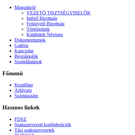
Magunkról
VEZETÕ TISZTSÉGVISELÕK
Intéző Bizottság
Felügyelő Bizottság
Történetünk
Küldöttek Névsora
Dokumentumok
Galéria
Kapcsolat
Beszámolók
Szolgáltatások
Főmenü
Kezdőlap
Arhívum
Számlaszám
Hasznos linkek
FDSZ
Szakszervezeti konföderációk
Társ szakszervezetek