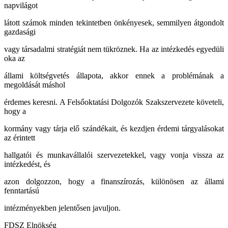
napvilágot
látott számok minden tekintetben önkényesek, semmilyen átgondolt
gazdasági
vagy társadalmi stratégiát nem tükröznek. Ha az intézkedés egyedüli
oka az
állami költségvetés állapota, akkor ennek a problémának a
megoldását máshol
érdemes keresni. A Felsőoktatási Dolgozók Szakszervezete követeli,
hogy a
kormány vagy tárja elő szándékait, és kezdjen érdemi tárgyalásokat
az érintett
hallgatói és munkavállalói szervezetekkel, vagy vonja vissza az
intézkedést, és
azon dolgozzon, hogy a finanszírozás, különösen az állami
fenntartású
intézményekben jelentősen javuljon.
FDSZ Elnökség