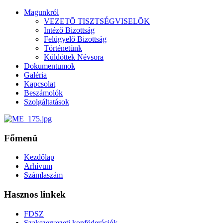
Magunkról
VEZETÕ TISZTSÉGVISELÕK
Intéző Bizottság
Felügyelő Bizottság
Történetünk
Küldöttek Névsora
Dokumentumok
Galéria
Kapcsolat
Beszámolók
Szolgáltatások
Főmenü
Kezdőlap
Arhívum
Számlaszám
Hasznos linkek
FDSZ
Szakszervezeti konföderációk