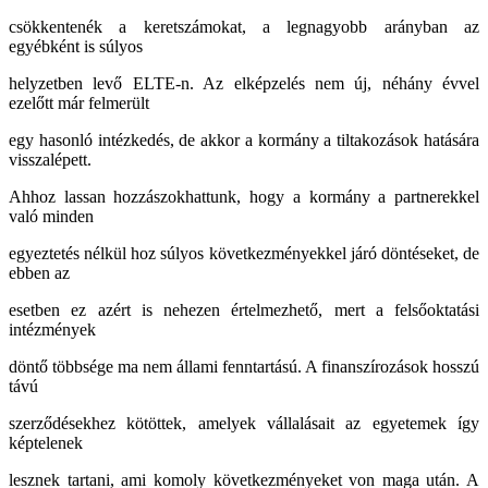
csökkentenék a keretszámokat, a legnagyobb arányban az
egyébként is súlyos
helyzetben levő ELTE-n. Az elképzelés nem új, néhány évvel
ezelőtt már felmerült
egy hasonló intézkedés, de akkor a kormány a tiltakozások hatására
visszalépett.
Ahhoz lassan hozzászokhattunk, hogy a kormány a partnerekkel
való minden
egyeztetés nélkül hoz súlyos következményekkel járó döntéseket, de
ebben az
esetben ez azért is nehezen értelmezhető, mert a felsőoktatási
intézmények
döntő többsége ma nem állami fenntartású. A finanszírozások hosszú
távú
szerződésekhez kötöttek, amelyek vállalásait az egyetemek így
képtelenek
lesznek tartani, ami komoly következményeket von maga után. A