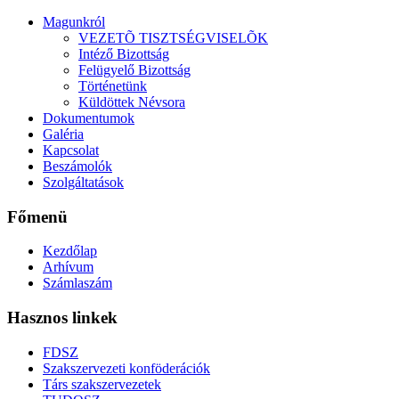
Magunkról
VEZETÕ TISZTSÉGVISELÕK
Intéző Bizottság
Felügyelő Bizottság
Történetünk
Küldöttek Névsora
Dokumentumok
Galéria
Kapcsolat
Beszámolók
Szolgáltatások
Főmenü
Kezdőlap
Arhívum
Számlaszám
Hasznos linkek
FDSZ
Szakszervezeti konföderációk
Társ szakszervezetek