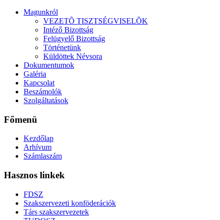
Magunkról
VEZETÕ TISZTSÉGVISELÕK
Intéző Bizottság
Felügyelő Bizottság
Történetünk
Küldöttek Névsora
Dokumentumok
Galéria
Kapcsolat
Beszámolók
Szolgáltatások
Főmenü
Kezdőlap
Arhívum
Számlaszám
Hasznos linkek
FDSZ
Szakszervezeti konföderációk
Társ szakszervezetek