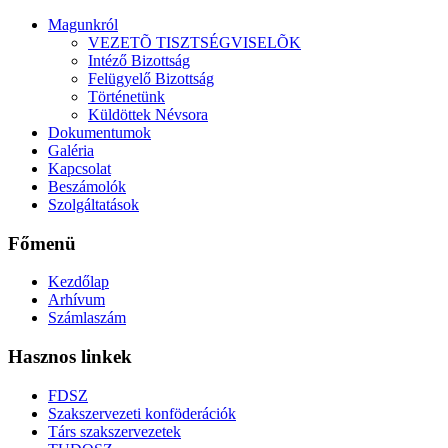
Magunkról
VEZETÕ TISZTSÉGVISELÕK
Intéző Bizottság
Felügyelő Bizottság
Történetünk
Küldöttek Névsora
Dokumentumok
Galéria
Kapcsolat
Beszámolók
Szolgáltatások
Főmenü
Kezdőlap
Arhívum
Számlaszám
Hasznos linkek
FDSZ
Szakszervezeti konföderációk
Társ szakszervezetek