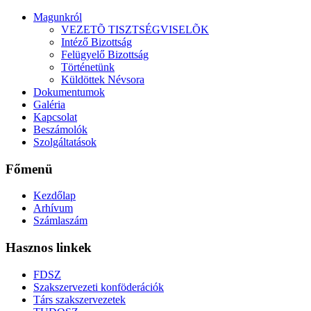
Magunkról
VEZETÕ TISZTSÉGVISELÕK
Intéző Bizottság
Felügyelő Bizottság
Történetünk
Küldöttek Névsora
Dokumentumok
Galéria
Kapcsolat
Beszámolók
Szolgáltatások
Főmenü
Kezdőlap
Arhívum
Számlaszám
Hasznos linkek
FDSZ
Szakszervezeti konföderációk
Társ szakszervezetek