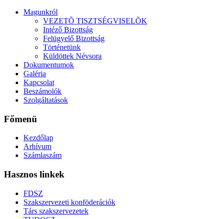
Magunkról
VEZETÕ TISZTSÉGVISELÕK
Intéző Bizottság
Felügyelő Bizottság
Történetünk
Küldöttek Névsora
Dokumentumok
Galéria
Kapcsolat
Beszámolók
Szolgáltatások
Főmenü
Kezdőlap
Arhívum
Számlaszám
Hasznos linkek
FDSZ
Szakszervezeti konföderációk
Társ szakszervezetek