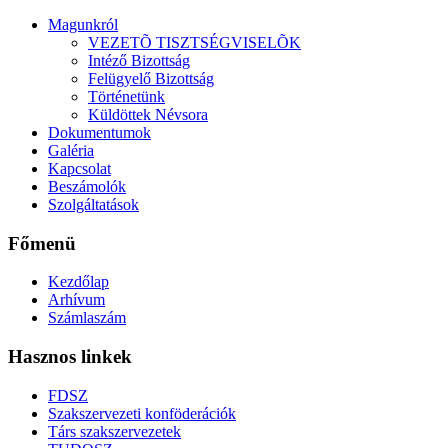
Magunkról
VEZETÕ TISZTSÉGVISELÕK
Intéző Bizottság
Felügyelő Bizottság
Történetünk
Küldöttek Névsora
Dokumentumok
Galéria
Kapcsolat
Beszámolók
Szolgáltatások
Főmenü
Kezdőlap
Arhívum
Számlaszám
Hasznos linkek
FDSZ
Szakszervezeti konföderációk
Társ szakszervezetek