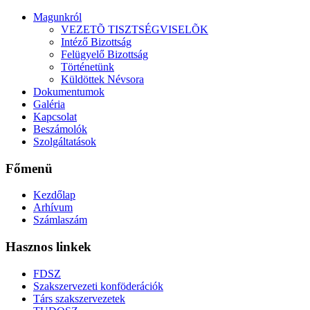
Magunkról
VEZETÕ TISZTSÉGVISELÕK
Intéző Bizottság
Felügyelő Bizottság
Történetünk
Küldöttek Névsora
Dokumentumok
Galéria
Kapcsolat
Beszámolók
Szolgáltatások
Főmenü
Kezdőlap
Arhívum
Számlaszám
Hasznos linkek
FDSZ
Szakszervezeti konföderációk
Társ szakszervezetek