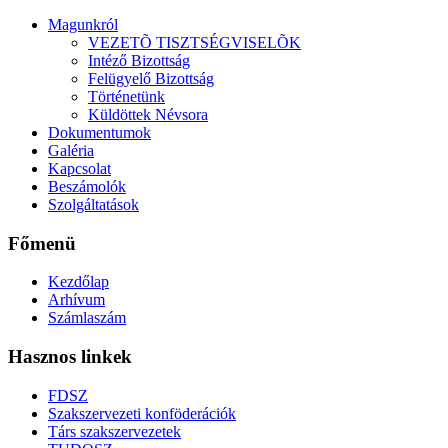
Magunkról
VEZETÕ TISZTSÉGVISELÕK
Intéző Bizottság
Felügyelő Bizottság
Történetünk
Küldöttek Névsora
Dokumentumok
Galéria
Kapcsolat
Beszámolók
Szolgáltatások
Főmenü
Kezdőlap
Arhívum
Számlaszám
Hasznos linkek
FDSZ
Szakszervezeti konföderációk
Társ szakszervezetek