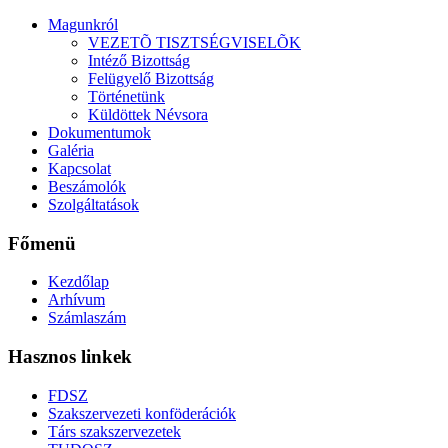
Magunkról
VEZETÕ TISZTSÉGVISELÕK
Intéző Bizottság
Felügyelő Bizottság
Történetünk
Küldöttek Névsora
Dokumentumok
Galéria
Kapcsolat
Beszámolók
Szolgáltatások
Főmenü
Kezdőlap
Arhívum
Számlaszám
Hasznos linkek
FDSZ
Szakszervezeti konföderációk
Társ szakszervezetek