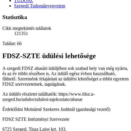
TUDOSZ
Szegedi Tudományegyetem
Statisztika
Cikk megtekintés találatok
121351
Találat: 66
FDSZ-SZTE üdülési lehetősége
A szegedi FDSZ abasári üdüljében sok szabad hely van még nyárra,
és az év többi részében is. Az üdülő egész évben használható,
fűthető. Szeretnénk felajánlati az üdülési lehetőséget a többi egyetem
FDSZ szervezeteinek, tagságának.
Az üdülés részletei találhatók: https://www.fdsz.u-
szeged.hu/udules/udulesi-tajekoztato/abasar
Érdeklődni Molnárné Szekeres Juditnál (gazdasági vezető)
FDSZ SZTE Intézményi Szervezete
6725 Szeged, Tisza Lajos krt. 103.