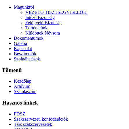
Magunkról
VEZETÕ TISZTSÉGVISELÕK
Intéző Bizottság
Felügyelő Bizottság
Történetünk
Küldöttek Névsora
Dokumentumok
Galéria
Kapcsolat
Beszámolók
Szolgáltatások
Főmenü
Kezdőlap
Arhívum
Számlaszám
Hasznos linkek
FDSZ
Szakszervezeti konföderációk
Társ szakszervezetek