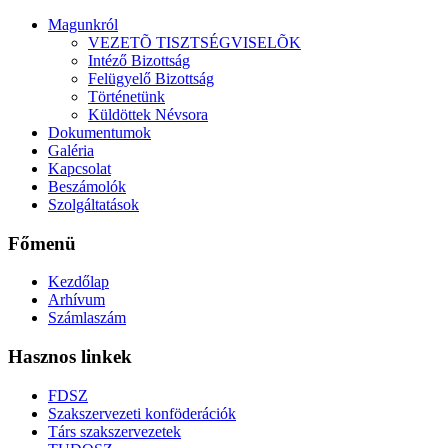
Magunkról
VEZETÕ TISZTSÉGVISELÕK
Intéző Bizottság
Felügyelő Bizottság
Történetünk
Küldöttek Névsora
Dokumentumok
Galéria
Kapcsolat
Beszámolók
Szolgáltatások
Főmenü
Kezdőlap
Arhívum
Számlaszám
Hasznos linkek
FDSZ
Szakszervezeti konföderációk
Társ szakszervezetek