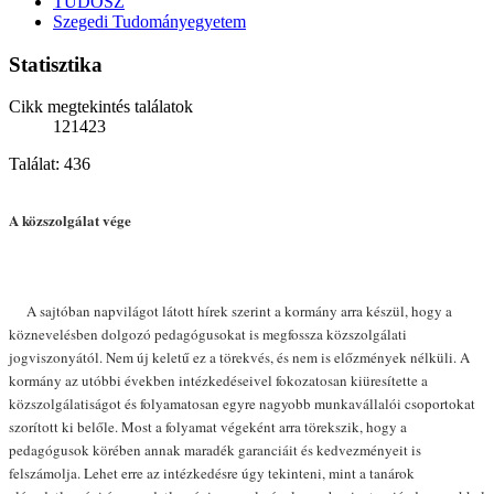
TUDOSZ
Szegedi Tudományegyetem
Statisztika
Cikk megtekintés találatok
121423
Találat: 436
A közszolgálat vége
A sajtóban napvilágot látott hírek szerint a kormány arra készül, hogy a
köznevelésben dolgozó pedagógusokat is megfossza közszolgálati
jogviszonyától. Nem új keletű ez a törekvés, és nem is előzmények nélküli. A
kormány az utóbbi években intézkedéseivel fokozatosan kiüresítette a
közszolgálatiságot és folyamatosan egyre nagyobb munkavállalói csoportokat
szorított ki belőle. Most a folyamat végeként arra törekszik, hogy a
pedagógusok körében annak maradék garanciáit és kedvezményeit is
felszámolja. Lehet erre az intézkedésre úgy tekinteni, mint a tanárok