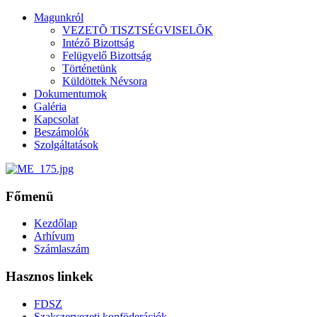
Magunkról
VEZETÕ TISZTSÉGVISELÕK
Intéző Bizottság
Felügyelő Bizottság
Történetünk
Küldöttek Névsora
Dokumentumok
Galéria
Kapcsolat
Beszámolók
Szolgáltatások
Főmenü
Kezdőlap
Arhívum
Számlaszám
Hasznos linkek
FDSZ
Szakszervezeti konföderációk