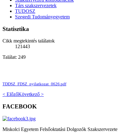
Társ szakszervezetek
TUDOSZ
Szegedi Tudományegyetem
Statisztika
Cikk megtekintés találatok
121443
Találat: 249
TDDSZ_FDSZ_nyilatkozat_0626.pdf
< Előző
Következő >
FACEBOOK
Miskolci Egyetem Felsőoktatási Dolgozók Szakszervezete