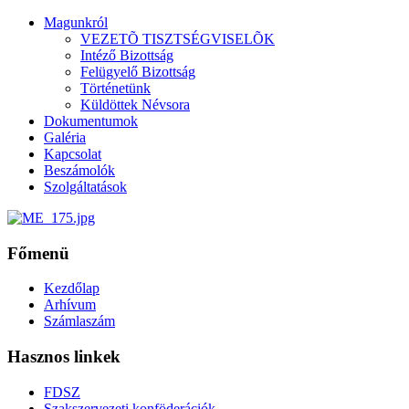
Magunkról
VEZETÕ TISZTSÉGVISELÕK
Intéző Bizottság
Felügyelő Bizottság
Történetünk
Küldöttek Névsora
Dokumentumok
Galéria
Kapcsolat
Beszámolók
Szolgáltatások
Főmenü
Kezdőlap
Arhívum
Számlaszám
Hasznos linkek
FDSZ
Szakszervezeti konföderációk