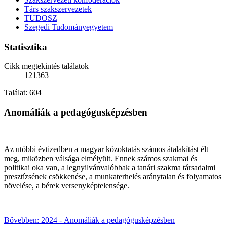
Társ szakszervezetek
TUDOSZ
Szegedi Tudományegyetem
Statisztika
Cikk megtekintés találatok
121363
Találat: 604
Anomáliák a pedagógusképzésben
Az utóbbi évtizedben a magyar közoktatás számos átalakítást élt
meg, miközben válsága elmélyült. Ennek számos szakmai és
politikai oka van, a legnyilvánvalóbbak a tanári szakma társadalmi
presztízsének csökkenése, a munkaterhelés aránytalan és folyamatos
növelése, a bérek versenyképtelensége.
Bővebben: 2024 - Anomáliák a pedagógusképzésben