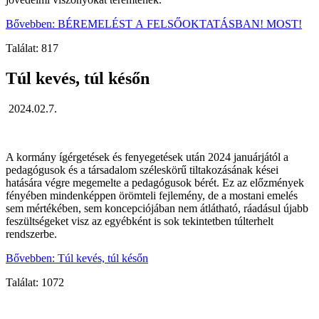
Bővebben: BÉREMELÉST A FELSŐOKTATÁSBAN! MOST!
Találat: 817
Túl kevés, túl későn
2024.02.7.
A kormány ígérgetések és fenyegetések után 2024 januárjától a
pedagógusok és a társadalom széleskörű tiltakozásának kései
hatására végre megemelte a pedagógusok bérét. Ez az előzmények
fényében mindenképpen örömteli fejlemény, de a mostani emelés
sem mértékében, sem koncepciójában nem átlátható, ráadásul újabb
feszültségeket visz az egyébként is sok tekintetben túlterhelt
rendszerbe.
Bővebben: Túl kevés, túl későn
Találat: 1072