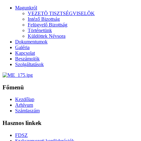
Magunkról
VEZETÕ TISZTSÉGVISELÕK
Intéző Bizottság
Felügyelő Bizottság
Történetünk
Küldöttek Névsora
Dokumentumok
Galéria
Kapcsolat
Beszámolók
Szolgáltatások
Főmenü
Kezdőlap
Arhívum
Számlaszám
Hasznos linkek
FDSZ
Szakszervezeti konföderációk