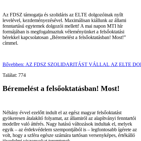
Az FDSZ támogatja és szolidáris az ELTE dolgozóinak nyílt
levelével, kezdeményezésével. Maximálisan kiállunk az állami
fenntartású egytemek dolgozói mellett! A mai napon MTI hír
formájában is megfogalmaztuk véleményünket a felsőoktatási
bérekkel kapcsolatosan „Béremelést a felsőoktatásban! Most!”
címmel.
Bővebben: AZ FDSZ SZOLIDARITÁST VÁLLAL AZ ELTE D
Találat: 774
Béremelést a felsőoktatásban! Most!
Néhány évvel ezelőtt indult el az egész magyar felsőoktatást
gyökeresen átalakító folyamat, az államiról az alapítványi fenntartói
modellre való áttérés. Nagy hatású változások indultak el, melyek
egyik – az érdekvédelem szempontjából is – legfontosabb ígérete az
volt, hogy a szféra egésze számára tartósan versenyképes, értékálló
jövedelmi viszonyokat teremtenek.