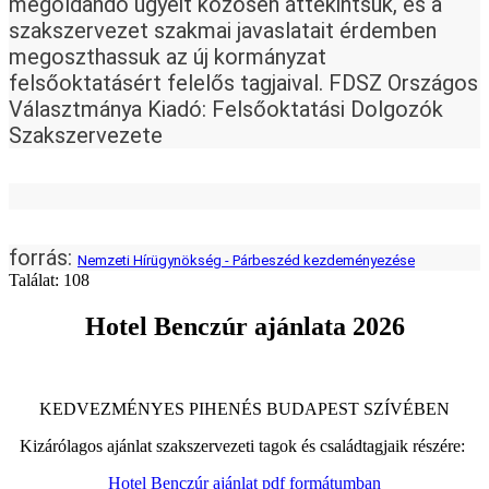
megoldandó ügyeit közösen áttekintsük, és a 
szakszervezet szakmai javaslatait érdemben 
megoszthassuk az új kormányzat 
felsőoktatásért felelős tagjaival. FDSZ Országos 
Választmánya Kiadó: Felsőoktatási Dolgozók 
Szakszervezete
forrás: 
Nemzeti Hírügynökség - Párbeszéd kezdeményezése
Találat: 108
Hotel Benczúr ajánlata 2026
KEDVEZMÉNYES PIHENÉS BUDAPEST SZÍVÉBEN
Kizárólagos ajánlat szakszervezeti tagok és családtagjaik részére:
Hotel Benczúr ajánlat pdf formátumban