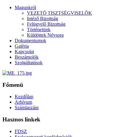
Magunkról
VEZETÕ TISZTSÉGVISELÕK
Intéző Bizottság
Felügyelő Bizottság
Történetünk
Küldöttek Névsora
Dokumentumok
Galéria
Kapcsolat
Beszámolók
Szolgáltatások
Főmenü
Kezdőlap
Arhívum
Számlaszám
Hasznos linkek
FDSZ
Szakszervezeti konföderációk