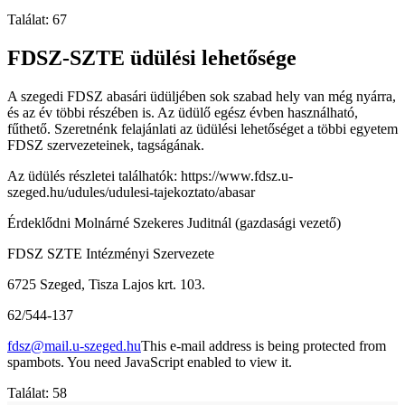
Találat: 67
FDSZ-SZTE üdülési lehetősége
A szegedi FDSZ abasári üdüljében sok szabad hely van még nyárra,
és az év többi részében is. Az üdülő egész évben használható,
fűthető. Szeretnénk felajánlati az üdülési lehetőséget a többi egyetem
FDSZ szervezeteinek, tagságának.
Az üdülés részletei találhatók: https://www.fdsz.u-
szeged.hu/udules/udulesi-tajekoztato/abasar
Érdeklődni Molnárné Szekeres Juditnál (gazdasági vezető)
FDSZ SZTE Intézményi Szervezete
6725 Szeged, Tisza Lajos krt. 103.
62/544-137
fdsz@mail.u-szeged.hu
This e-mail address is being protected from
spambots. You need JavaScript enabled to view it.
Találat: 58