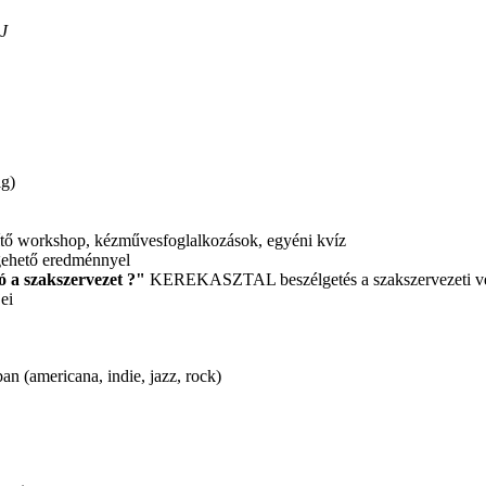
J
ig)
szítő workshop, kézművesfoglalkozások, egyéni kvíz
egehető eredménnyel
ó a szakszervezet ?"
KEREKASZTAL beszélgetés a szakszervezeti veze
ei
n (americana, indie, jazz, rock)