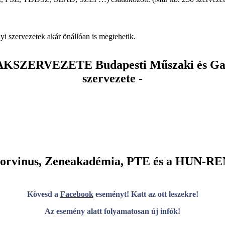
i szervezetek akár önállóan is megtehetik.
RVEZETE Budapesti Műszaki és Gazda
szervezete -
Corvinus, Zeneakadémia, PTE és a HUN-REN
Kövesd a
Facebook
eseményt! Katt az ott leszekre!
Az esemény alatt folyamatosan új infók!