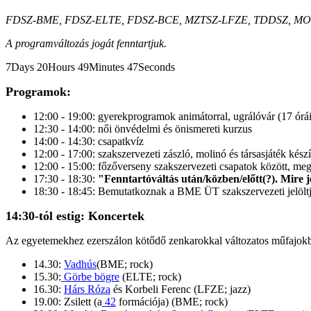
FDSZ-BME, FDSZ-ELTE, FDSZ-BCE, MZTSZ-LFZE, TDDSZ, MO
A programváltozás jogát fenntartjuk.
7Days 20Hours 49Minutes 47Seconds
Programok:
12:00 - 19:00: gyerekprogramok animátorral, ugrálóvár (17 órá
12:30 - 14:00: női önvédelmi és önismereti kurzus
14:00 - 14:30: csapatkvíz
12:00 - 17:00: szakszervezeti zászló, molinó és társasjáték ké
12:00 - 15:00: főzőverseny szakszervezeti csapatok között, m
17:30 - 18:30:
"Fenntartóváltás után/közben/előtt(?). Mire j
18:30 - 18:45: Bemutatkoznak a BME ÜT szakszervezeti jelöltj
14:30-tól estig: Koncertek
Az egyetemekhez ezerszálon kötődő zenkarokkal változatos műfajokba
14.30:
Vadhús
(BME; rock)
15.30:
Görbe bögre
(ELTE; rock)
16.30:
Hárs Róza
és Korbeli Ferenc (LFZE; jazz)
19.00: Zsilett (a
42
formációja) (BME; rock)