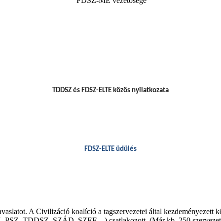
FDSZ-ME vezetősége
TDDSZ és FDSZ-ELTE közös nyilatkozata
FDSZ-ELTE üdülés
avaslatot. A Civilizáció koalíció a tagszervezetei által kezdeményezett
Z, PSZ, TDDSZ, SZÁD, SZEF…) csatlakozott. (Már kb. 250 szervezet/mé