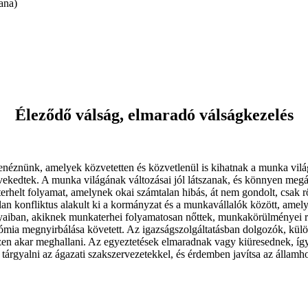
ana)
Éleződő válság, elmaradó válságkezelés
enéznünk, amelyek közvetetten és közvetlenül is kihatnak a munka vil
vekedtek. A munka világának változásai jól látszanak, és könnyen me
erhelt folyamat, amelynek okai számtalan hibás, át nem gondolt, csak r
lan konfliktus alakult ki a kormányzat és a munkavállalók között, ame
onyaiban, akiknek munkaterhei folyamatosan nőttek, munkakörülményei r
a megnyirbálása követett. Az igazságszolgáltatásban dolgozók, különös
n akar meghallani. Az egyeztetések elmaradnak vagy kiüresednek, így c
 tárgyalni az ágazati szakszervezetekkel, és érdemben javítsa az álla