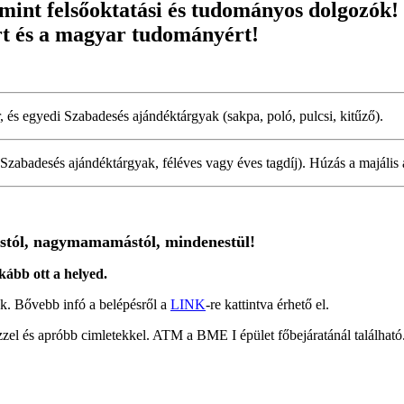
mint felsőoktatási és tudományos dolgozók!
rt és a magyar tudományért!
ér, és egyedi Szabadesés ajándéktárgyak (sakpa, poló, pulcsi, kitűző).
zabadesés ajándéktárgyak, féléves vagy éves tagdíj). Húzás a majális a
yástól, nagymamamástól, mindenestül!
kább ott a helyed.
ük. Bővebb infó a belépésről a
LINK
-re kattintva érhető el.
zzel és apróbb cimletekkel. ATM a BME I épület főbejáratánál található