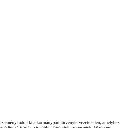
 közleményt adott ki a kormánypárt törvénytervezete ellen, amelyhez
dium.) Várják a további aláíró civil szervezetek, közösségi