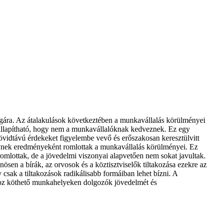
ágára. Az átalakulások következtében a munkavállalás körülményei
gállapítható, hogy nem a munkavállalóknak kedveznek. Ez egy
övidtávú érdekeket figyelembe vevő és erőszakosan keresztülvitt
lynek eredményeként romlottak a munkavállalás körülményei. Ez
omlottak, de a jövedelmi viszonyai alapvetően nem sokat javultak.
en a bírák, az orvosok és a köztisztviselők tiltakozása ezekre az
sak a tiltakozások radikálisabb formáiban lehet bízni. A
mhoz köthető munkahelyeken dolgozók jövedelmét és