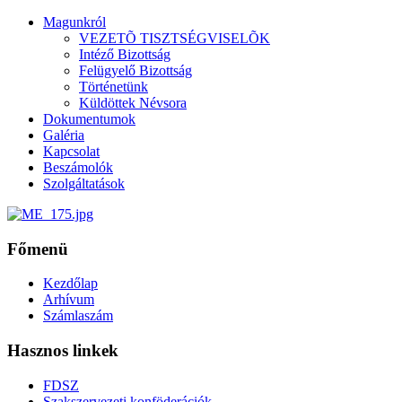
Magunkról
VEZETÕ TISZTSÉGVISELÕK
Intéző Bizottság
Felügyelő Bizottság
Történetünk
Küldöttek Névsora
Dokumentumok
Galéria
Kapcsolat
Beszámolók
Szolgáltatások
Főmenü
Kezdőlap
Arhívum
Számlaszám
Hasznos linkek
FDSZ
Szakszervezeti konföderációk