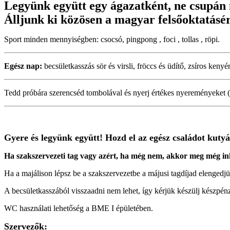
Legyünk együtt egy ágazatként, ne csupán 
Álljunk ki közösen a magyar felsőoktatásé
Sport minden mennyiségben: csocsó, pingpong , foci , tollas , röpi.
Egész nap:
becsületkasszás sör és virsli, fröccs és üdítő, zsíros keny
Tedd próbára szerencséd tombolával és nyerj értékes nyereményeket (S
Gyere és legyünk együtt! Hozd el az egész családot kut
Ha szakszervezeti tag vagy azért, ha még nem, akkor meg még in
Ha a majálison lépsz be a szakszervezetbe a májusi tagdíjad elengedj
A becsületkasszából visszaadni nem lehet, így kérjük készülj készpén
WC használati lehetőség a BME I épületében.
Szervezők: