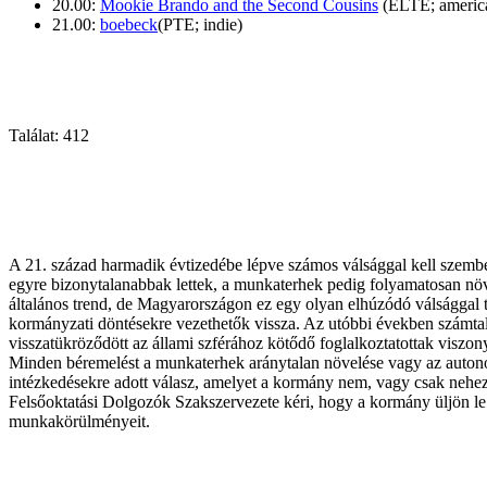
20.00:
Mookie Brando and the Second Cousins
(ELTE; americ
21.00:
boebeck
(PTE; indie)
Találat: 412
A 21. század harmadik évtizedébe lépve számos válsággal kell szemb
egyre bizonytalanabbak lettek, a munkaterhek pedig folyamatosan nö
általános trend, de Magyarországon ez egy olyan elhúzódó válsággal t
kormányzati döntésekre vezethetők vissza. Az utóbbi években számta
visszatükröződött az állami szférához kötődő foglalkoztatottak visz
Minden béremelést a munkaterhek aránytalan növelése vagy az autonómi
intézkedésekre adott válasz, amelyet a kormány nem, vagy csak neheze
Felsőoktatási Dolgozók Szakszervezete kéri, hogy a kormány üljön le
munkakörülményeit.