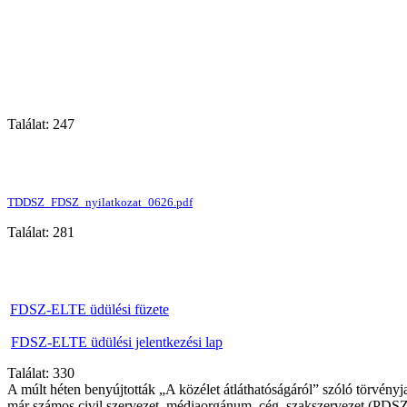
Találat: 247
TDDSZ_FDSZ_nyilatkozat_0626.pdf
Találat: 281
FDSZ-ELTE üdülési füzete
FDSZ-ELTE üdülési jelentkezési lap
Találat: 330
A múlt héten benyújtották „A közélet átláthatóságáról” szóló törvényj
már számos civil szervezet, médiaorgánum, cég, szakszervezet (PDS